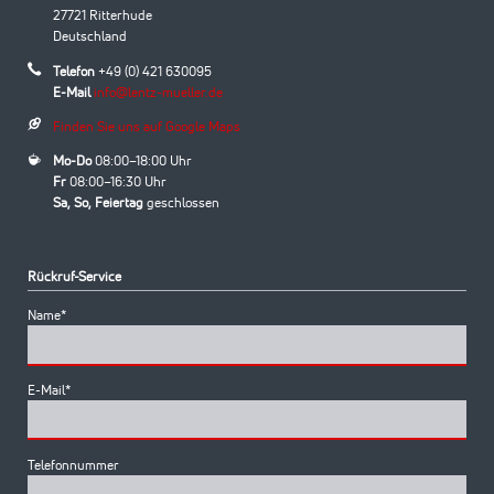
27721 Ritterhude
Deutschland
Telefon
+49 (0) 421 630095
E-Mail
info@lentz-mueller.de
Finden Sie uns auf Google Maps
Mo-Do
08:00–18:00 Uhr
Fr
08:00–16:30 Uhr
Sa, So, Feiertag
geschlossen
Rückruf-Service
Pflichtfeld
Name
*
Pflichtfeld
E-Mail
*
Telefonnummer